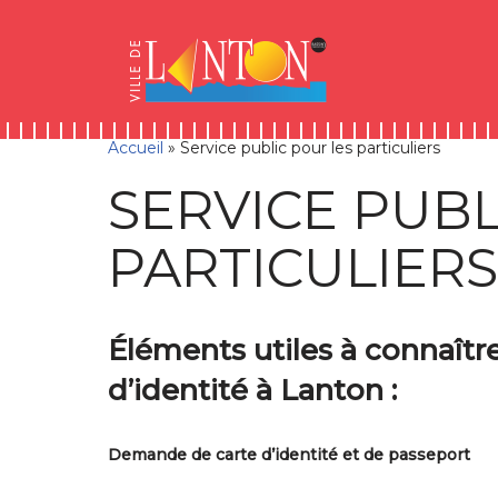
Skip
Aller
Panneau de gestion des cookies
to
à
Aller
Content
la
au
navigation
contenu
Accueil
»
Service public pour les particuliers
SERVICE PUBL
PARTICULIERS
Éléments utiles à connaît
d’identité à Lanton :
Demande de carte d’identité et de passeport