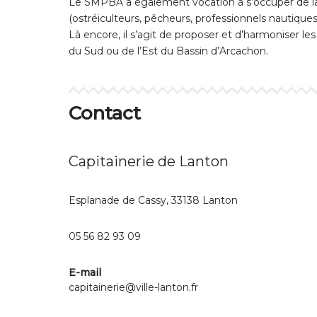
Le SMPBA a également vocation à s’occuper de la g
(ostréiculteurs, pêcheurs, professionnels nautique
Là encore, il s’agit de proposer et d’harmoniser les
du Sud ou de l’Est du Bassin d’Arcachon.
Contact
Capitainerie de Lanton
Esplanade de Cassy, 33138 Lanton
05 56 82 93 09
E-mail
capitainerie@ville-lanton.fr