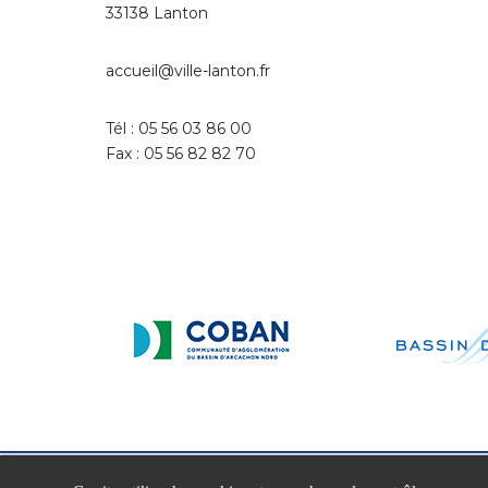
33138 Lanton
accueil@ville-lanton.fr
Tél : 05 56 03 86 00
Fax : 05 56 82 82 70
Neve
| Propulsé par
WordPress
A