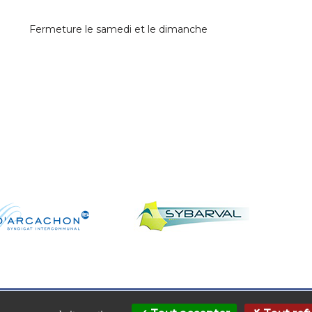
Fermeture le samedi et le dimanche
ccessibilité du site
Mentions légales
Plan du si