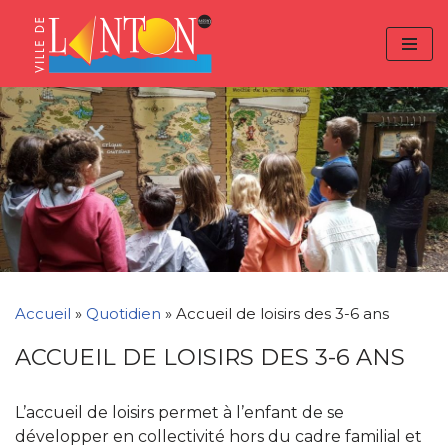
Skip
Aller
Panneau de gestion des cookies
to
à
Aller
Content
la
au
navigation
contenu
Accueil
»
Quotidien
»
Accueil de loisirs des 3-6 ans
ACCUEIL DE LOISIRS DES 3-6 ANS
L’accueil de loisirs permet à l’enfant de se
développer en collectivité hors du cadre familial et