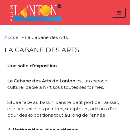
Skip
Aller
Panneau de gestion des cookies
to
à
Aller
Content
la
au
navigation
contenu
Accueil
»
La Cabane des Arts
LA CABANE DES ARTS
Une salle d’exposition
La Cabane des Arts de Lanton
est un espace
culturel dédié à l’Art sous toutes ses formes.
Située face au bassin, dans le petit port de Taussat,
elle accueille les peintres, sculpteurs, artisans d’art
pour des expositions tout au long de l’année.