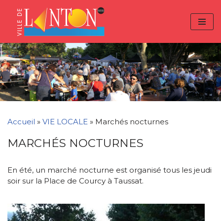
Skip
Aller
Panneau de gestion des cookies
to
à
Aller
Content
la
au
navigation
contenu
Accueil
»
VIE LOCALE
»
Marchés nocturnes
MARCHÉS NOCTURNES
En été, un marché nocturne est organisé tous les jeudi
soir sur la Place de Courcy à Taussat.