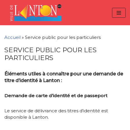
Skip
Aller
Panneau de gestion des cookies
to
à
Aller
Content
la
au
navigation
contenu
Accueil
»
Service public pour les particuliers
SERVICE PUBLIC POUR LES
PARTICULIERS
Éléments utiles à connaître pour une demande de
titre d’identité à Lanton :
Demande de carte d’identité et de passeport
Le service de délivrance des titres d’identité est
disponible à Lanton.