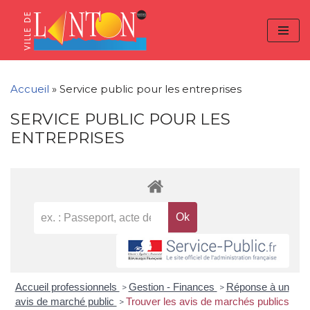
Skip
Aller
Panneau de gestion des cookies
to
à
Aller
Content
la
au
navigation
contenu
Accueil
»
Service public pour les entreprises
SERVICE PUBLIC POUR LES
ENTREPRISES
Accueil professionnels
Gestion - Finances
Réponse à un
>
>
avis de marché public
Trouver les avis de marchés publics
>