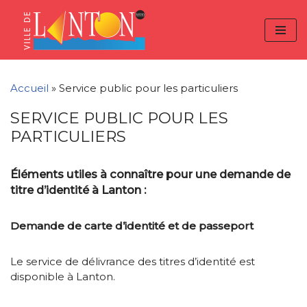
Skip
Aller
Panneau de gestion des cookies
to
à
Aller
Content
la
au
navigation
contenu
Accueil
»
Service public pour les particuliers
SERVICE PUBLIC POUR LES
PARTICULIERS
Éléments utiles à connaître pour une demande de
titre d’identité à Lanton :
Demande de carte d’identité et de passeport
Le service de délivrance des titres d’identité est
disponible à Lanton.