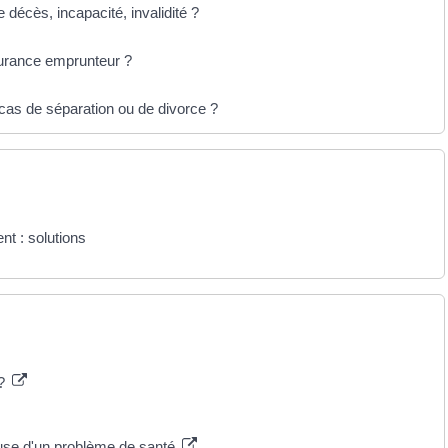
décès, incapacité, invalidité ?
surance emprunteur ?
 cas de séparation ou de divorce ?
nt : solutions
 ?
ause d'un problème de santé