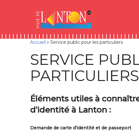
Skip
Aller
Panneau de gestion des cookies
to
à
Aller
Content
la
au
navigation
contenu
Accueil
»
Service public pour les particuliers
SERVICE PUBL
PARTICULIERS
Éléments utiles à connaît
d’identité à Lanton :
Demande de carte d’identité et de passeport