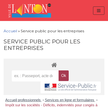
Skip
Aller
Panneau de gestion des cookies
to
à
Aller
Content
la
au
navigation
contenu
Accueil
»
Service public pour les entreprises
SERVICE PUBLIC POUR LES
ENTREPRISES
Accueil professionnels
Services en ligne et formulaires
>
>
Impôt sur les sociétés - Déficits, indemnités pour congés à