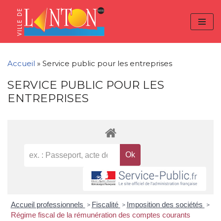
Skip
Aller
Panneau de gestion des cookies
to
à
Aller
Content
la
au
navigation
contenu
Accueil
»
Service public pour les entreprises
SERVICE PUBLIC POUR LES
ENTREPRISES
Accueil professionnels
Fiscalité
Imposition des sociétés
>
>
>
Régime fiscal de la rémunération des comptes courants