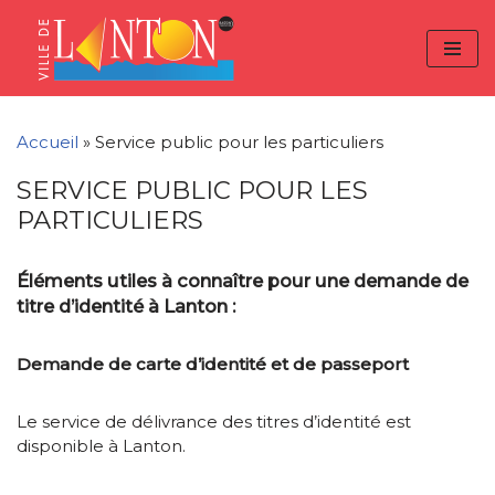
Skip
Aller
Panneau de gestion des cookies
to
à
Aller
Content
la
au
navigation
contenu
Accueil
»
Service public pour les particuliers
SERVICE PUBLIC POUR LES
PARTICULIERS
Éléments utiles à connaître pour une demande de
titre d’identité à Lanton :
Demande de carte d’identité et de passeport
Le service de délivrance des titres d’identité est
disponible à Lanton.