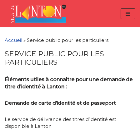
Skip
Aller
Panneau de gestion des cookies
to
à
Aller
Content
la
au
navigation
contenu
Accueil
»
Service public pour les particuliers
SERVICE PUBLIC POUR LES
PARTICULIERS
Éléments utiles à connaître pour une demande de
titre d’identité à Lanton :
Demande de carte d’identité et de passeport
Le service de délivrance des titres d’identité est
disponible à Lanton.