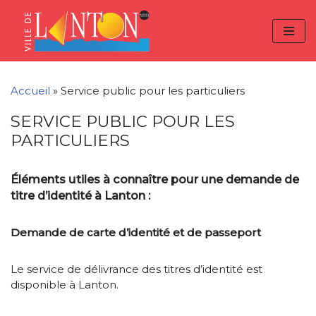
Skip
Aller
Panneau de gestion des cookies
to
à
Aller
Content
la
au
navigation
contenu
Accueil
»
Service public pour les particuliers
SERVICE PUBLIC POUR LES
PARTICULIERS
Éléments utiles à connaître pour une demande de
titre d’identité à Lanton :
Demande de carte d’identité et de passeport
Le service de délivrance des titres d’identité est
disponible à Lanton.