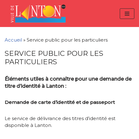
Skip
Aller
Panneau de gestion des cookies
to
à
Aller
Content
la
au
navigation
contenu
Accueil
»
Service public pour les particuliers
SERVICE PUBLIC POUR LES
PARTICULIERS
Éléments utiles à connaître pour une demande de
titre d’identité à Lanton :
Demande de carte d’identité et de passeport
Le service de délivrance des titres d’identité est
disponible à Lanton.