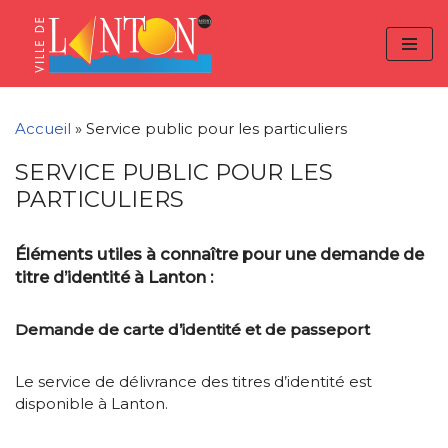
Skip
Aller
Panneau de gestion des cookies
to
à
Aller
Content
la
au
navigation
contenu
Accueil
»
Service public pour les particuliers
SERVICE PUBLIC POUR LES
PARTICULIERS
Éléments utiles à connaître pour une demande de
titre d’identité à Lanton :
Demande de carte d’identité et de passeport
Le service de délivrance des titres d’identité est
disponible à Lanton.