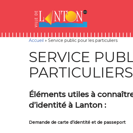
Skip
Aller
Panneau de gestion des cookies
to
à
Aller
Content
la
au
navigation
contenu
Accueil
»
Service public pour les particuliers
SERVICE PUBL
PARTICULIERS
Éléments utiles à connaît
d’identité à Lanton :
Demande de carte d’identité et de passeport