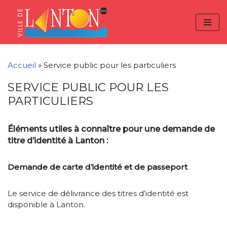
Skip
Aller
Panneau de gestion des cookies
to
à
Aller
Content
la
au
navigation
contenu
Accueil
»
Service public pour les particuliers
SERVICE PUBLIC POUR LES
PARTICULIERS
Éléments utiles à connaître pour une demande de
titre d’identité à Lanton :
Demande de carte d’identité et de passeport
Le service de délivrance des titres d’identité est
disponible à Lanton.