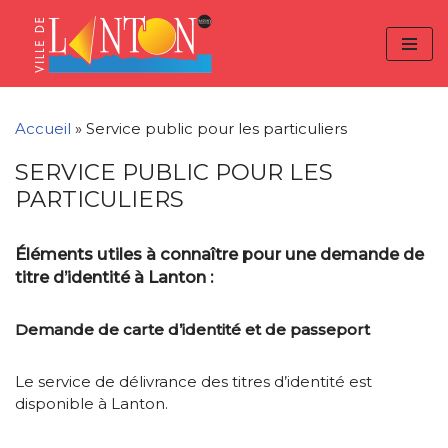
Skip
Aller
Panneau de gestion des cookies
to
à
Aller
Content
la
au
navigation
contenu
Accueil
»
Service public pour les particuliers
SERVICE PUBLIC POUR LES
PARTICULIERS
Éléments utiles à connaître pour une demande de
titre d’identité à Lanton :
Demande de carte d’identité et de passeport
Le service de délivrance des titres d’identité est
disponible à Lanton.