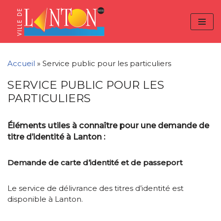
Skip
Aller
Panneau de gestion des cookies
to
à
Aller
Content
la
au
navigation
contenu
Accueil
»
Service public pour les particuliers
SERVICE PUBLIC POUR LES
PARTICULIERS
Éléments utiles à connaître pour une demande de
titre d’identité à Lanton :
Demande de carte d’identité et de passeport
Le service de délivrance des titres d’identité est
disponible à Lanton.