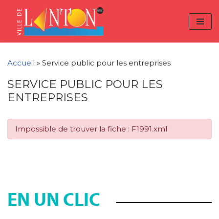
Skip
Aller
Panneau de gestion des cookies
to
à
Aller
Content
la
au
navigation
contenu
Accueil
»
Service public pour les entreprises
SERVICE PUBLIC POUR LES
ENTREPRISES
Impossible de trouver la fiche : F1991.xml
EN UN CLIC