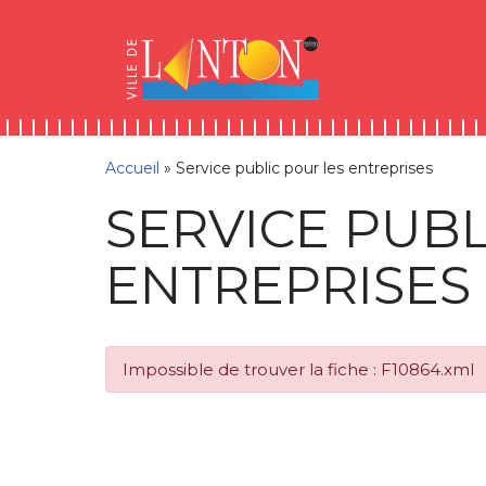
Skip
Aller
Panneau de gestion des cookies
to
à
Aller
Content
la
au
navigation
contenu
Accueil
»
Service public pour les entreprises
SERVICE PUBL
ENTREPRISES
Impossible de trouver la fiche : F10864.xml