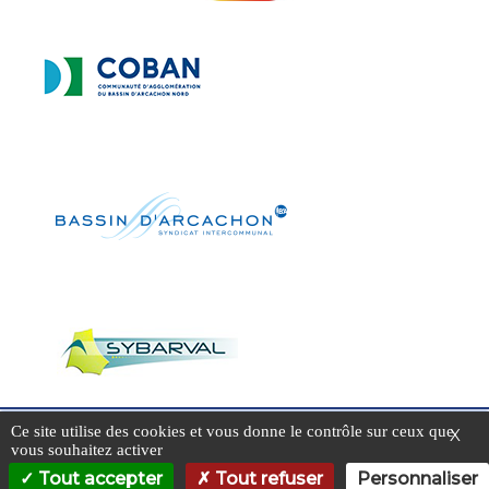
Ce site utilise des cookies et vous donne le contrôle sur ceux que
X
vous souhaitez activer
Neve
| Propulsé par
WordPress
Tout accepter
Tout refuser
Personnaliser
Accessibilité du site
Mentions légales