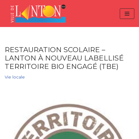
Skip
Aller
Panneau de gestion des cookies
to
à
Aller
Content
la
au
navigation
contenu
RESTAURATION SCOLAIRE –
LANTON À NOUVEAU LABELLISÉ
TERRITOIRE BIO ENGAGÉ (TBE)
Vie locale