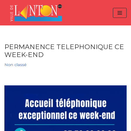
Skip
Aller
Panneau de gestion des cookies
to
à
Aller
Content
la
au
navigation
contenu
PERMANENCE TELEPHONIQUE CE
WEEK-END
Non classé