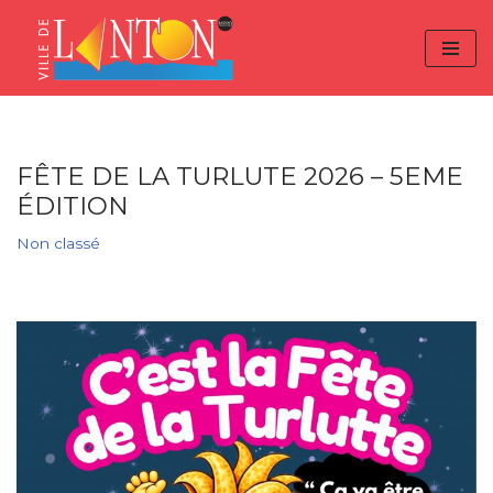
Skip
Aller
Panneau de gestion des cookies
to
à
Aller
Content
la
au
navigation
contenu
FÊTE DE LA TURLUTE 2026 – 5EME
ÉDITION
Non classé