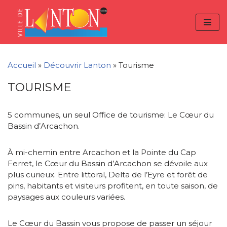
Skip
Aller
Panneau de gestion des cookies
to
à
Aller
Content
la
au
navigation
contenu
Accueil
»
Découvrir Lanton
»
Tourisme
TOURISME
5 communes, un seul Office de tourisme: Le Cœur du
Bassin d’Arcachon.
À mi-chemin entre Arcachon et la Pointe du Cap
Ferret, le Cœur du Bassin d’Arcachon se dévoile aux
plus curieux. Entre littoral, Delta de l’Eyre et forêt de
pins, habitants et visiteurs profitent, en toute saison, de
paysages aux couleurs variées.
Le Cœur du Bassin vous propose de passer un séjour