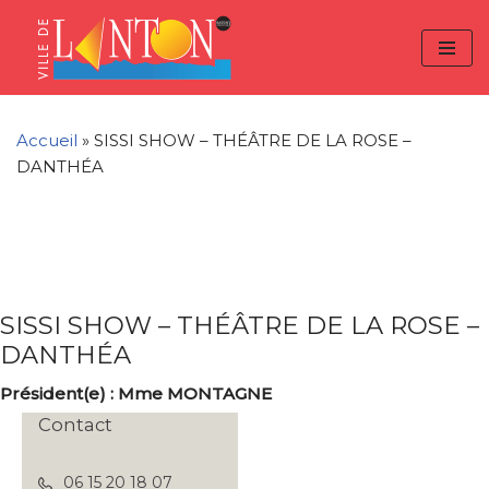
Skip
Aller
Panneau de gestion des cookies
to
à
Aller
Content
la
au
navigation
contenu
Accueil
»
SISSI SHOW – THÉÂTRE DE LA ROSE –
DANTHÉA
SISSI SHOW – THÉÂTRE DE LA ROSE –
DANTHÉA
Président(e) : Mme MONTAGNE
Contact
06 15 20 18 07