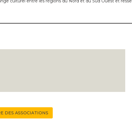
nge culturel entre les régions du Nord et du Sud Ouest et resse
E DES ASSOCIATIONS