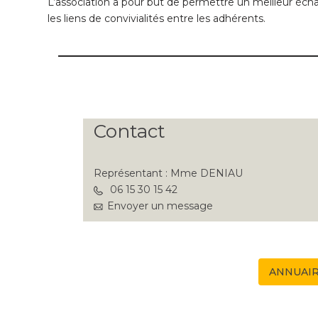
L’association a pour but de permettre un meilleur écha
les liens de convivialités entre les adhérents.
Contact
Représentant : Mme DENIAU
06 15 30 15 42
Envoyer un message
ANNUAIR