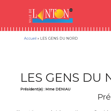
Skip
Aller
Panneau de gestion des cookies
to
à
Aller
Content
la
au
navigation
contenu
Accueil
»
LES GENS DU NORD
LES GENS DU
Président(e) : Mme DENIAU
Pré