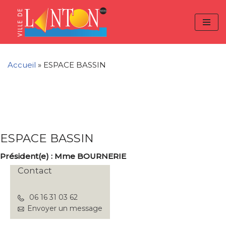
Skip
Aller
Panneau de gestion des cookies
to
à
Aller
Content
la
au
navigation
contenu
Accueil
»
ESPACE BASSIN
ESPACE BASSIN
Président(e) : Mme BOURNERIE
Contact
06 16 31 03 62
Envoyer un message