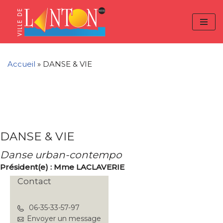
Skip
Aller
Panneau de gestion des cookies
to
à
Aller
Content
la
au
navigation
contenu
Accueil
»
DANSE & VIE
DANSE & VIE
Danse urban-contempo
Président(e) : Mme LACLAVERIE
Contact
06-35-33-57-97
Envoyer un message