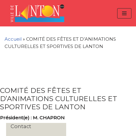
Skip
Aller
Panneau de gestion des cookies
to
à
Aller
Content
la
au
navigation
contenu
Accueil
»
COMITÉ DES FÊTES ET D’ANIMATIONS
CULTURELLES ET SPORTIVES DE LANTON
COMITÉ DES FÊTES ET
D’ANIMATIONS CULTURELLES ET
SPORTIVES DE LANTON
Président(e) : M. CHAPRON
Contact