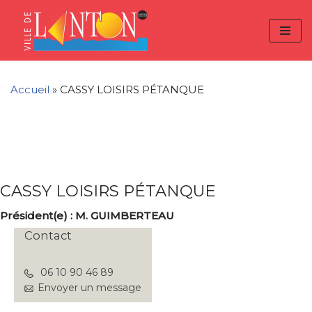
Skip
Aller
Panneau de gestion des cookies
to
à
Aller
Content
la
au
navigation
contenu
Accueil
»
CASSY LOISIRS PÉTANQUE
CASSY LOISIRS PÉTANQUE
Président(e) : M. GUIMBERTEAU
Contact
06 10 90 46 89
Envoyer un message